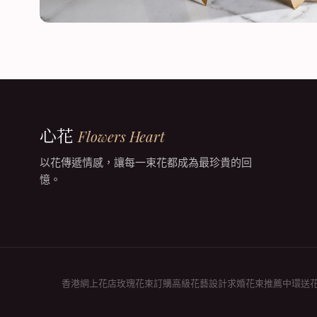
心花
Flowers Heart
以花傳遞情感，讓每一束花都成為最珍貴的回
憶。
香港網上花店
玫瑰花束訂購
高級花藝設計
求婚花束推薦
中環送