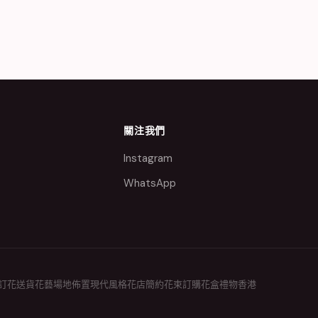
關注我們
Instagram
WhatsApp
訂花送貨
花藝場地佈置
現代風格花店
簡約花束訂購
花盒禮物香港