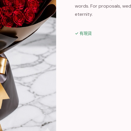
words. For proposals, wed
eternity.
✓ 有現貨