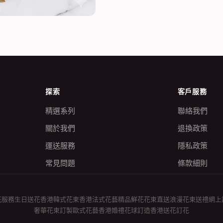
探索
客戶服務
精選系列
聯絡我們
關於我們
退換政策
運送服務
隱私政策
常見問題
條款細則
花服務
生日送花香港
韓式花束香港
法式花藝精品
鮮花花束直送
浪漫花束送禮
網上
奢華花束訂製
歐式花藝香港
婚禮花球訂造
香港送花訂花