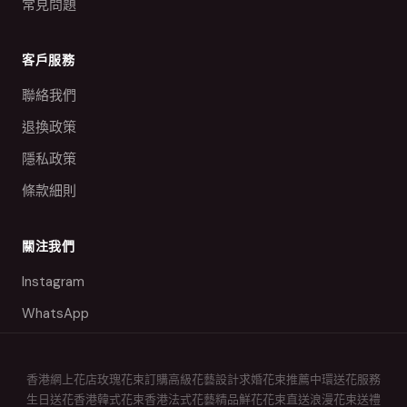
常見問題
客戶服務
聯絡我們
退換政策
隱私政策
條款細則
關注我們
Instagram
WhatsApp
香港網上花店
玫瑰花束訂購
高級花藝設計
求婚花束推薦
中環送花服務
生日送花香港
韓式花束香港
法式花藝精品
鮮花花束直送
浪漫花束送禮