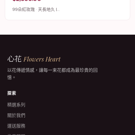
99朵紅玫瑰 · 天長地久 |...
心花
Flowers Heart
以花傳遞情感，讓每一束花都成為最珍貴的回
憶。
探索
精選系列
關於我們
運送服務