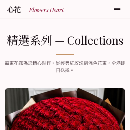
心花
Flowers Heart
首頁 — Home
精選系列 — Collections
精選系列 — Collections
關於我們 — About Us
每束花都為您精心製作。從經典紅玫瑰到混色花束，全港即
日送遞。
運送服務 — Delivery
聯絡我們 — Contact Us